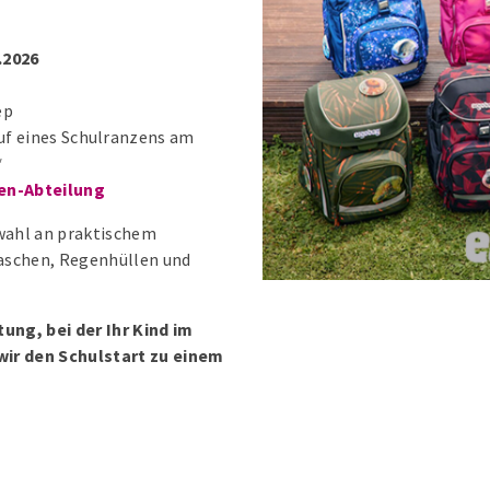
.2026
ep
uf eines Schulranzens am
*
en-Abteilung
wahl an praktischem
laschen, Regenhüllen und
tung, bei der Ihr Kind im
ir den Schulstart zu einem