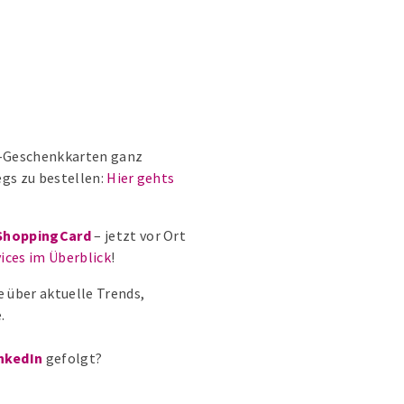
el-Geschenkkarten ganz
gs zu bestellen:
Hier gehts
ShoppingCard
– jetzt vor Ort
ices im Überblick
!
e über aktuelle Trends,
.
nkedIn
gefolgt?