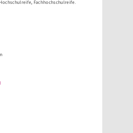
ochschulreife, Fachhochschulreife.
en
d