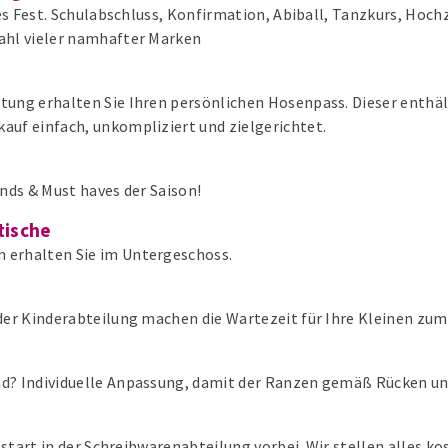
des Fest. Schulabschluss, Konfirmation, Abiball, Tanzkurs, Hoch
ahl vieler namhafter Marken
ung erhalten Sie Ihren persönlichen Hosenpass. Dieser enthäl
auf einfach, unkompliziert und zielgerichtet.
nds & Must haves der Saison!
tische
 erhalten Sie im Untergeschoss.
der Kinderabteilung machen die Wartezeit für Ihre Kleinen zu
nd? Individuelle Anpassung, damit der Ranzen gemäß Rücken u
ulstart in der Schreibwarenabteilung vorbei. Wir stellen alles 