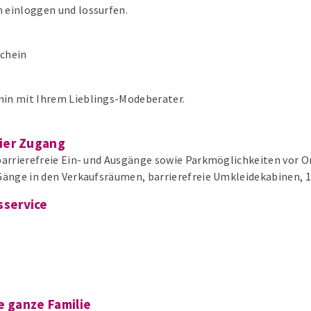
 einloggen und lossurfen.
schein
min mit Ihrem Lieblings-Modeberater.
ier Zugang
 barrierefreie Ein- und Ausgänge sowie Parkmöglichkeiten vor O
 Gänge in den Verkaufsräumen, barrierefreie Umkleidekabinen, 
service
g
e ganze Familie