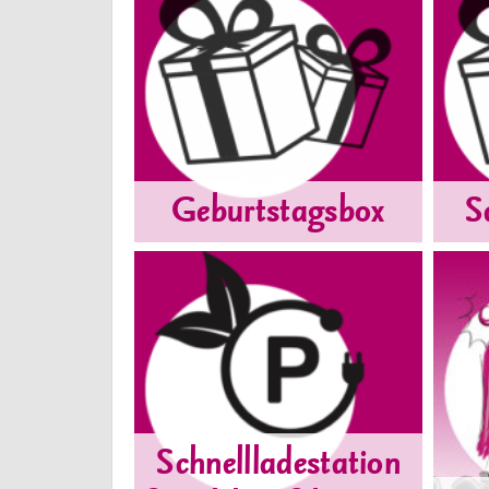
Geburtstagsbox
S
Schnellladestation