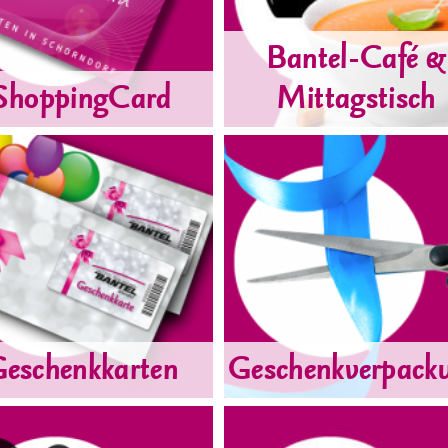
Bantel-Café &
ShoppingCard
Mittagstisch
eschenkkarten
Geschenkverpack