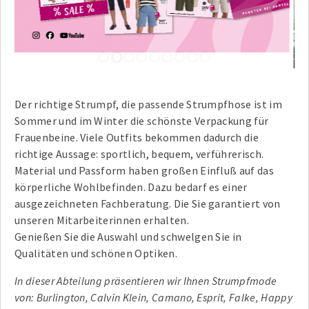
1
2
3
4
5
6
7
8
9
Der richtige Strumpf, die passende Strumpfhose ist im
Sommer und im Winter die schönste Verpackung für
Frauenbeine. Viele Outfits bekommen dadurch die
richtige Aussage: sportlich, bequem, verführerisch.
Material und Passform haben großen Einfluß auf das
körperliche Wohlbefinden. Dazu bedarf es einer
ausgezeichneten Fachberatung. Die Sie garantiert von
unseren Mitarbeiterinnen erhalten.
Genießen Sie die Auswahl und schwelgen Sie in
Qualitäten und schönen Optiken.
In dieser Abteilung präsentieren wir Ihnen Strumpfmode
von: Burlington, Calvin Klein, Camano, Esprit, Falke, Happy