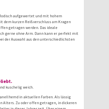
 Modisch aufgewertet und mit hohem
 Mit dem kurzen Reißverschluss am Kragen
ffen getragen werden. Das ideale
uch gerne ohne Arm. Dann kann er perfekt mit
bei der Auswahl aus den unterschiedlichsten
liebt.
und kuschelig weich.
anellhemd in aktuellen Farben. Als lässig
 Alters. Zu oder offen getragen, in dickeren
leiter in dieser Jahreszeit. Über einem