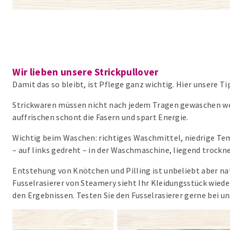
Wir lieben unsere Strickpullover
Damit das so bleibt, ist Pflege ganz wichtig. Hier unsere T
Strickwaren müssen nicht nach jedem Tragen gewaschen wer
auffrischen schont die Fasern und spart Energie.
Wichtig beim Waschen: richtiges Waschmittel, niedrige Tem
– auf links gedreht – in der Waschmaschine, liegend trockn
Entstehung von Knötchen und Pilling ist unbeliebt aber n
Fusselrasierer von Steamery sieht Ihr Kleidungsstück wieder
den Ergebnissen. Testen Sie den Fusselrasierer gerne bei un