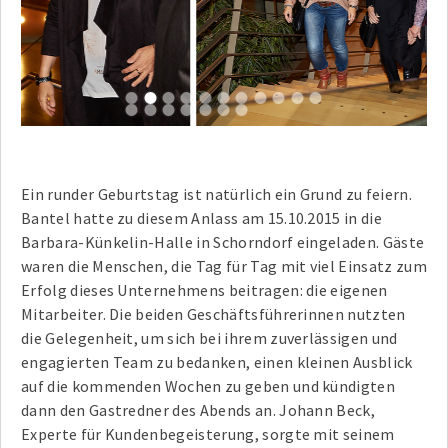
1
2
3
4
5
6
7
8
9
10
11
12
13
14
15
16
17
18
Ein runder Geburtstag ist natürlich ein Grund zu feiern.
Bantel hatte zu diesem Anlass am 15.10.2015 in die
Barbara-Künkelin-Halle in Schorndorf eingeladen. Gäste
waren die Menschen, die Tag für Tag mit viel Einsatz zum
Erfolg dieses Unternehmens beitragen: die eigenen
Mitarbeiter. Die beiden Geschäftsführerinnen nutzten
die Gelegenheit, um sich bei ihrem zuverlässigen und
engagierten Team zu bedanken, einen kleinen Ausblick
auf die kommenden Wochen zu geben und kündigten
dann den Gastredner des Abends an. Johann Beck,
Experte für Kundenbegeisterung, sorgte mit seinem