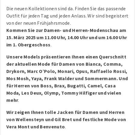
Die neuen Kollektionen sind da. Finden Sie das passende
Outfit für jeden Tag und jeden Anlass. Wir sind begeistert
von der neuen Frühjahrsmode.
Kommen Sie zur Damen- und Herren-Modenschau am
15. März 2025 um 11.00 Uhr, 14.00 Uhr und um 16.00 Uhr
im 1. Obergeschoss
.
Unsere Models präsentieren Ihnen einen Querschnitt
der aktuellen Mode für Damen von Bianca, Comma,
Drykorn, Marc O’Polo, Monari, Opus, Raffaello Rossi,
Mos Mosh, Yaya, Frank Walder und Sommermann. Und
für Herren von Boss, Brax, Bugatti, Camel, Casa
Moda, Les Deux, Olymp, Tommy Hilfiger und vielen
mehr
.
Wir zeigen Ihnen tolle Jacken für Damen und Herren
von Wellensteyn und Gil Bret und festliche Mode von
Vera Mont und Benvenuto
.