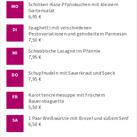
Schinken-Käse Pfannkuchen mit kleinem
MO
Gartensalat
6,95 €
Spaghetti mit verschiedenen
DI
Pestovariationen und gehobeltem Parmesan
7,50 €
Schwäbische Lasagne im Pfännle
MI
7,95 €
Schupfnudeln mit Sauerkraut und Speck
DO
7,95 €
Karottencremesuppe mit frischem
FR
Bauernbaguette
5,50 €
1 Paar Weißwürste mit Brezel und süßem Senf
SA
6,50 €