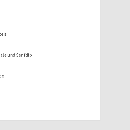
Reis
tle und Senfdip
te