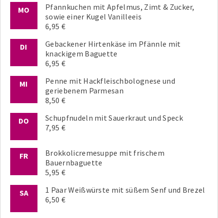
Pfannkuchen mit Apfelmus, Zimt & Zucker,
MO
sowie einer Kugel Vanilleeis
6,95 €
Gebackener Hirtenkäse im Pfännle mit
DI
knackigem Baguette
6,95 €
Penne mit Hackfleischbolognese und
MI
geriebenem Parmesan
8,50 €
Schupfnudeln mit Sauerkraut und Speck
DO
7,95 €
Brokkolicremesuppe mit frischem
FR
Bauernbaguette
5,95 €
1 Paar Weißwürste mit süßem Senf und Brezel
SA
6,50 €