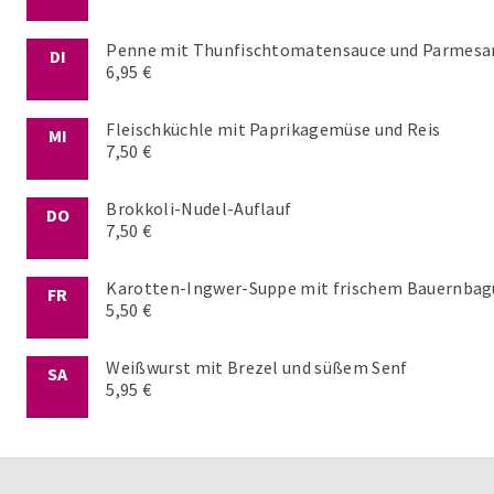
Penne mit Thunfischtomatensauce und Parmesa
DI
6,95 €
Fleischküchle mit Paprikagemüse und Reis
MI
7,50 €
Brokkoli-Nudel-Auflauf
DO
7,50 €
Karotten-Ingwer-Suppe mit frischem Bauernbag
FR
5,50 €
Weißwurst mit Brezel und süßem Senf
SA
5,95 €