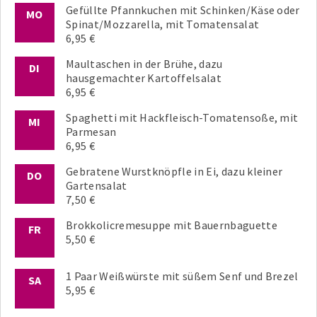
Gefüllte Pfannkuchen mit Schinken/Käse oder
MO
Spinat/Mozzarella, mit Tomatensalat
6,95 €
Maultaschen in der Brühe, dazu
DI
hausgemachter Kartoffelsalat
6,95 €
Spaghetti mit Hackfleisch-Tomatensoße, mit
MI
Parmesan
6,95 €
Gebratene Wurstknöpfle in Ei, dazu kleiner
DO
Gartensalat
7,50 €
Brokkolicremesuppe mit Bauernbaguette
FR
5,50 €
1 Paar Weißwürste mit süßem Senf und Brezel
SA
5,95 €