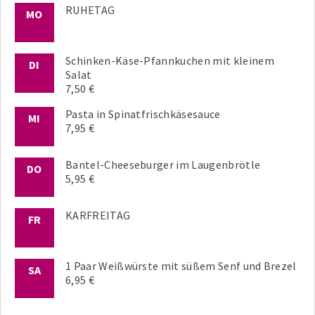
RUHETAG
MO
Schinken-Käse-Pfannkuchen mit kleinem
DI
Salat
7,50 €
Pasta in Spinatfrischkäsesauce
MI
7,95 €
Bantel-Cheeseburger im Laugenbrötle
DO
5,95 €
KARFREITAG
FR
1 Paar Weißwürste mit süßem Senf und Brezel
SA
6,95 €