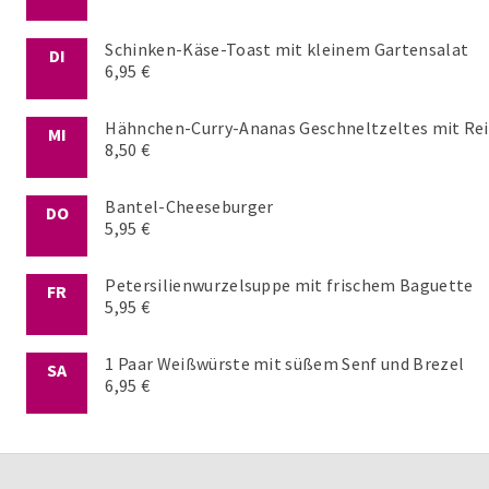
Schinken-Käse-Toast mit kleinem Gartensalat
DI
6,95 €
Hähnchen-Curry-Ananas Geschneltzeltes mit Rei
MI
8,50 €
Bantel-Cheeseburger
DO
5,95 €
Petersilienwurzelsuppe mit frischem Baguette
FR
5,95 €
1 Paar Weißwürste mit süßem Senf und Brezel
SA
6,95 €