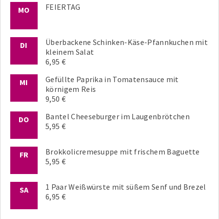
FEIERTAG
MO
Überbackene Schinken-Käse-Pfannkuchen mit
DI
kleinem Salat
6,95 €
Gefüllte Paprika in Tomatensauce mit
MI
körnigem Reis
9,50 €
Bantel Cheeseburger im Laugenbrötchen
DO
5,95 €
Brokkolicremesuppe mit frischem Baguette
FR
5,95 €
1 Paar Weißwürste mit süßem Senf und Brezel
SA
6,95 €