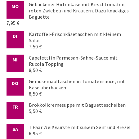
Gebackener Hirtenkäse mit Kirschtomaten,
MO
roten Zwiebeln und Kräutern. Dazu knackiges
Baguette
7,95 €
Kartoffel-Frischkäsetaschen mit kleinem
DI
Salat
7,50 €
Capeletti in Parmesan-Sahne-Sauce mit
MI
Rucola Topping
8,50 €
Gemüsemaultaschen in Tomatensauce, mit
DO
Käse überbacken
8,50 €
Brokkolicremesuppe mit Baguettescheiben
FR
5,50 €
1 Paar Weißwürste mit süßem Senf und Brezel
SA
6,95 €