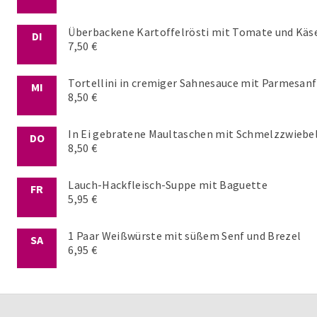
Überbackene Kartoffelrösti mit Tomate und Käse
DI
7,50 €
Tortellini in cremiger Sahnesauce mit Parmesan
MI
8,50 €
In Ei gebratene Maultaschen mit Schmelzzwiebe
DO
8,50 €
Lauch-Hackfleisch-Suppe mit Baguette
FR
5,95 €
1 Paar Weißwürste mit süßem Senf und Brezel
SA
6,95 €