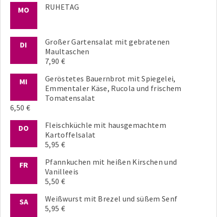
RUHETAG
MO
Großer Gartensalat mit gebratenen
DI
Maultaschen
7,90 €
Geröstetes Bauernbrot mit Spiegelei,
MI
Emmentaler Käse, Rucola und frischem
Tomatensalat
6,50 €
Fleischküchle mit hausgemachtem
DO
Kartoffelsalat
5,95 €
Pfannkuchen mit heißen Kirschen und
FR
Vanilleeis
5,50 €
Weißwurst mit Brezel und süßem Senf
SA
5,95 €