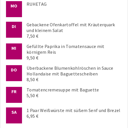
RUHETAG
MO
Gebackene Ofenkartoffel mit Kräuterquark
DI
und kleinem Salat
7,50 €
Gefüllte Paprika in Tomatensauce mit
MI
körnigem Reis
9,50 €
Überbackene Blumenkohlröschen in Sauce
DO
Hollandaise mit Baguettescheiben
8,50 €
Tomatencremesuppe mit Baguette
FR
5,50 €
1 Paar Weißwürste mit süßem Senf und Brezel
SA
6,95 €