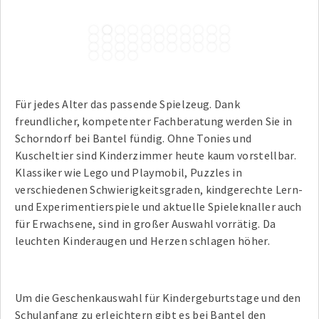
1
2
3
4
5
6
7
8
9
10
11
12
13
14
15
16
17
18
19
20
21
22
23
24
25
26
27
28
29
30
31
32
33
34
35
36
37
Für jedes Alter das passende Spielzeug. Dank
freundlicher, kompetenter Fachberatung werden Sie in
Schorndorf bei Bantel fündig. Ohne Tonies und
Kuscheltier sind Kinderzimmer heute kaum vorstellbar.
Klassiker wie Lego und Playmobil, Puzzles in
verschiedenen Schwierigkeitsgraden, kindgerechte Lern-
und Experimentierspiele und aktuelle Spieleknaller auch
für Erwachsene, sind in großer Auswahl vorrätig. Da
leuchten Kinderaugen und Herzen schlagen höher.
Um die Geschenkauswahl für Kindergeburtstage und den
Schulanfang zu erleichtern gibt es bei Bantel den