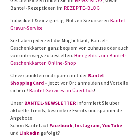
Geschenkideen finden Sie im
NEWS-BLOG
, sowie
Bantel-Rezeptideen im
REZEPTE-BLOG
.
Individuell & einzigartig: Nutzen Sie unseren
Bantel
Gravur-Service
.
Sie haben jederzeit die Möglichkeit, Bantel-
Geschenkkarten ganz bequem von zuhause oder auch
von unterwegs zu bestellen:
Hier gehts zum Bantel-
Geschenkkarten Online-Shop
Clever punkten und sparen mit der
Bantel
ShoppingCard
– jetzt vor Ort anmelden und Vorteile
sichern!
Bantel-Services im Überblick
!
Unser
BANTEL-NEWSLETTER
informiert Sie über
aktuelle Trends, besondere Events und spannende
Angebote.
Schon Bantel auf
Facebook
,
Instagram
,
YouTube
und
LinkedIn
gefolgt?