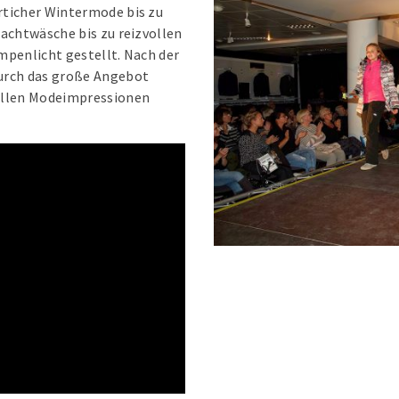
rticher Wintermode bis zu
Nachtwäsche bis zu reizvollen
mpenlicht gestellt. Nach der
urch das große Angebot
uellen Modeimpressionen