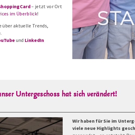
ShoppingCard
– jetzt vor Ort
ices im Überblick
!
e über aktuelle Trends,
.
ouTube
und
LinkedIn
 unser Untergeschoss hat sich verändert!
Wir haben für Sie im Unter
viele neue Highlights gesc