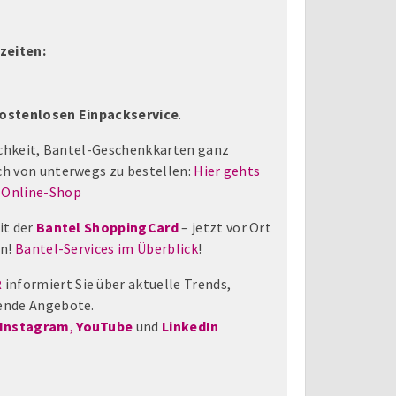
zeiten:
kostenlosen Einpackservice
.
ichkeit, Bantel-Geschenkkarten ganz
h von unterwegs zu bestellen:
Hier gehts
 Online-Shop
it der
Bantel ShoppingCard
– jetzt vor Ort
rn!
Bantel-Services im Überblick
!
R
informiert Sie über aktuelle Trends,
ende Angebote.
Instagram
,
YouTube
und
LinkedIn