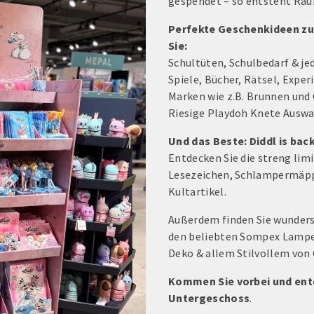
gespendet – so entsteht Raum
Perfekte Geschenkideen zu
Sie:
Schultüten, Schulbedarf & j
Spiele, Bücher, Rätsel, Expe
Marken wie z.B. Brunnen und
Riesige Playdoh Knete Auswa
Und das Beste: Diddl is back
Entdecken Sie die streng limi
Lesezeichen, Schlampermäppc
Kultartikel.
Außerdem finden Sie wunders
den beliebten Sompex Lampen 
Deko & allem Stilvollem von
Kommen Sie vorbei und ent
Untergeschoss
.