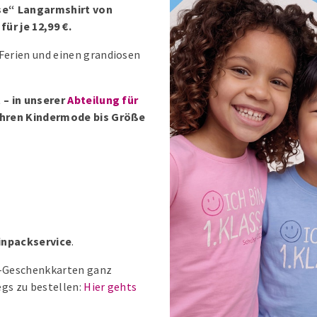
sse“ Langarmshirt von
ür je 12,99 €.
Ferien und einen grandiosen
 – in unserer
Abteilung für
führen Kindermode bis Größe
inpackservice
.
el-Geschenkkarten ganz
gs zu bestellen:
Hier gehts