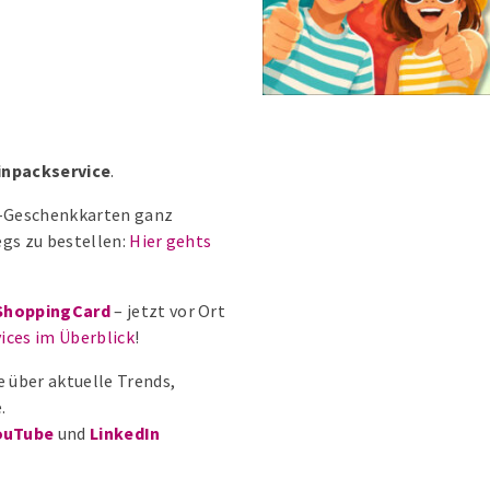
inpackservice
.
el-Geschenkkarten ganz
gs zu bestellen:
Hier gehts
ShoppingCard
– jetzt vor Ort
ices im Überblick
!
e über aktuelle Trends,
.
ouTube
und
LinkedIn