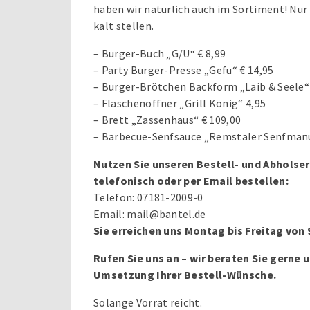
haben wir natürlich auch im Sortiment! Nur 
kalt stellen.
– Burger-Buch „G/U“ € 8,99
– Party Burger-Presse „Gefu“ € 14,95
– Burger-Brötchen Backform „Laib & Seele“ 
– Flaschenöffner „Grill König“ 4,95
– Brett „Zassenhaus“ € 109,00
– Barbecue-Senfsauce „Remstaler Senfmanu
Nutzen Sie unseren Bestell- und Abholser
telefonisch oder per Email bestellen:
Telefon: 07181-2009-0
Email: mail@bantel.de
Sie erreichen uns Montag bis Freitag von 9
Rufen Sie uns an – wir beraten Sie gerne u
Umsetzung Ihrer Bestell-Wünsche.
Solange Vorrat reicht.