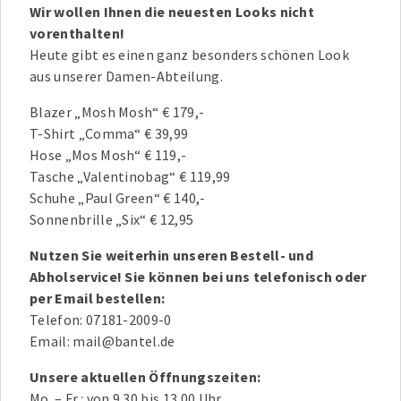
Wir wollen Ihnen die neuesten Looks nicht
vorenthalten!
Heute gibt es einen ganz besonders schönen Look
aus unserer Damen-Abteilung.
Blazer „Mosh Mosh“ € 179,-
T-Shirt „Comma“ € 39,99
Hose „Mos Mosh“ € 119,-
Tasche „Valentinobag“ € 119,99
Schuhe „Paul Green“ € 140,-
Sonnenbrille „Six“ € 12,95
Nutzen Sie weiterhin unseren Bestell- und
Abholservice! Sie können bei uns telefonisch oder
per Email bestellen:
Telefon: 07181-2009-0
Email: mail@bantel.de
Unsere aktuellen Öffnungszeiten:
Mo. – Fr.: von 9.30 bis 13.00 Uhr