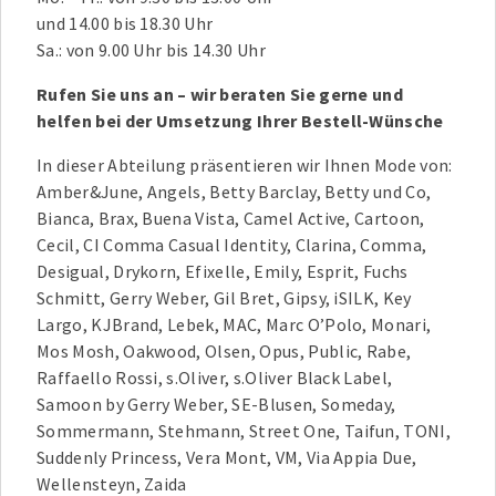
und 14.00 bis 18.30 Uhr
Sa.: von 9.00 Uhr bis 14.30 Uhr
Rufen Sie uns an – wir beraten Sie gerne und
helfen bei der Umsetzung Ihrer Bestell-Wünsche
In dieser Abteilung präsentieren wir Ihnen Mode von:
Amber&June, Angels, Betty Barclay, Betty und Co,
Bianca, Brax, Buena Vista, Camel Active, Cartoon,
Cecil, CI Comma Casual Identity, Clarina, Comma,
Desigual, Drykorn, Efixelle, Emily, Esprit, Fuchs
Schmitt, Gerry Weber, Gil Bret, Gipsy, iSILK, Key
Largo, KJBrand, Lebek, MAC, Marc O’Polo, Monari,
Mos Mosh, Oakwood, Olsen, Opus, Public, Rabe,
Raffaello Rossi, s.Oliver, s.Oliver Black Label,
Samoon by Gerry Weber, SE-Blusen, Someday,
Sommermann, Stehmann, Street One, Taifun, TONI,
Suddenly Princess, Vera Mont, VM, Via Appia Due,
Wellensteyn, Zaida