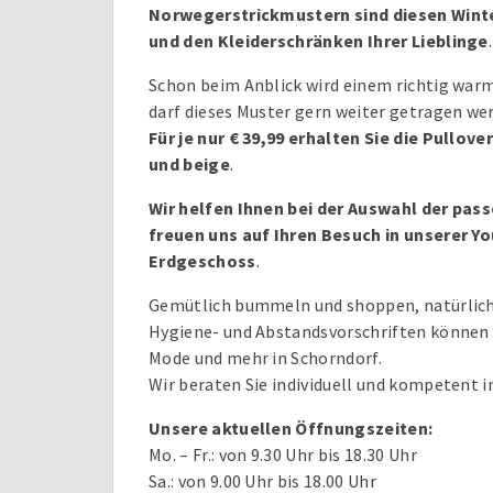
Norwegerstrickmustern sind diesen Winte
und den Kleiderschränken Ihrer Lieblinge
.
Schon beim Anblick wird einem richtig war
darf dieses Muster gern weiter getragen we
Für je nur € 39,99 erhalten Sie die Pullov
und beige
.
Wir helfen Ihnen bei der Auswahl der pas
freuen uns auf Ihren Besuch in unserer Y
Erdgeschoss
.
Gemütlich bummeln und shoppen, natürlich
Hygiene- und Abstandsvorschriften können S
Mode und mehr in Schorndorf.
Wir beraten Sie individuell und kompetent i
Unsere aktuellen Öffnungszeiten:
Mo. – Fr.: von 9.30 Uhr bis 18.30 Uhr
Sa.: von 9.00 Uhr bis 18.00 Uhr