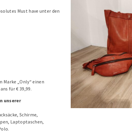
bsolutes Must have unter den
on Marke „Only“ einen
ans für € 39,99.
in unserer
cksäcke, Schirme,
pen, Laptoptaschen,
Polo.