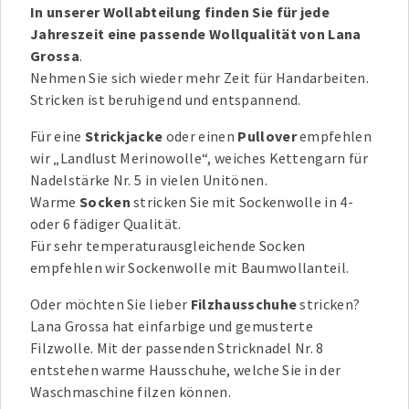
In unserer Wollabteilung finden Sie für jede
Jahreszeit eine passende Wollqualität von Lana
Grossa
.
Nehmen Sie sich wieder mehr Zeit für Handarbeiten.
Stricken ist beruhigend und entspannend.
Für eine
Strickjacke
oder einen
Pullover
empfehlen
wir „Landlust Merinowolle“, weiches Kettengarn für
Nadelstärke Nr. 5 in vielen Unitönen.
Warme
Socken
stricken Sie mit Sockenwolle in 4-
oder 6 fädiger Qualität.
Für sehr temperaturausgleichende Socken
empfehlen wir Sockenwolle mit Baumwollanteil.
Oder möchten Sie lieber
Filzhausschuhe
stricken?
Lana Grossa hat einfarbige und gemusterte
Filzwolle. Mit der passenden Stricknadel Nr. 8
entstehen warme Hausschuhe, welche Sie in der
Waschmaschine filzen können.