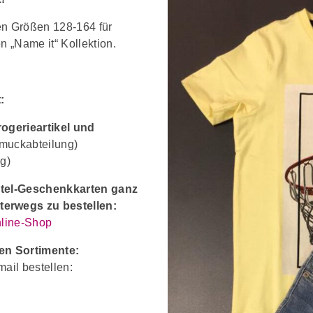
den Größen 128-164 für
 „Name it“ Kollektion.
:
ogerieartikel und
muckabteilung)
g)
antel-Geschenkkarten ganz
erwegs zu bestellen:
nline-Shop
ren Sortimente:
ail bestellen: