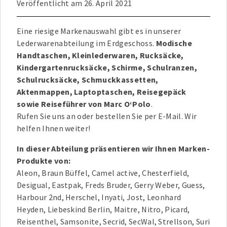
Veröffentlicht am
26. April 2021
Eine riesige Markenauswahl gibt es in unserer
Lederwarenabteilung im Erdgeschoss.
Modische
Handtaschen, Kleinlederwaren, Rucksäcke,
Kindergartenrucksäcke, Schirme, Schulranzen,
Schulrucksäcke, Schmuckkassetten,
Aktenmappen, Laptoptaschen, Reisegepäck
sowie Reiseführer von Marc O‘Polo
.
Rufen Sie uns an oder bestellen Sie per E-Mail. Wir
helfen Ihnen weiter!
In dieser Abteilung präsentieren wir Ihnen Marken-
Produkte von:
Aleon, Braun Büffel, Camel active, Chesterfield,
Desigual, Eastpak, Freds Bruder, Gerry Weber, Guess,
Harbour 2nd, Herschel, Inyati, Jost, Leonhard
Heyden, Liebeskind Berlin, Maitre, Nitro, Picard,
Reisenthel, Samsonite, Secrid, SecWal, Strellson, Suri