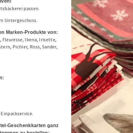
iven!
htsbäckerei passen.
im Untergeschoss.
hnen Marken-Produkte von:
 Fleuresse, Ibena, Irisette,
ern, Pichler, Ross, Sander,
n:
Einpackservice.
antel-Geschenkkarten ganz
erwegs zu bestellen: