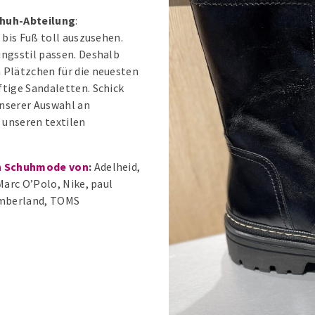
chuh-Abteilung
:
 bis Fuß toll auszusehen.
ungsstil passen. Deshalb
 Plätzchen für die neuesten
ftige Sandaletten. Schick
unserer Auswahl an
 unseren textilen
nen Schuhmode von
:
Adelheid,
Marc O’Polo, Nike, paul
Timberland, TOMS