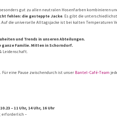
 besonders gut zu allen neutralen Hosenfarben kombinieren und
icht fehlen: die gesteppte Jacke
. Es gibt die unterschiedlichs
uf die universelle Alltagsjacke ist bei kalten Temperaturen Ver
uheiten und Trends in unseren Abteilungen.
 ganze Familie. Mitten in Schorndorf.
 & Leidenschaft.
. Für eine Pause zwischendurch ist unser
Bantel-Café-Team
jed
3 – 11 Uhr, 14 Uhr, 16 Uhr
erforderlich –