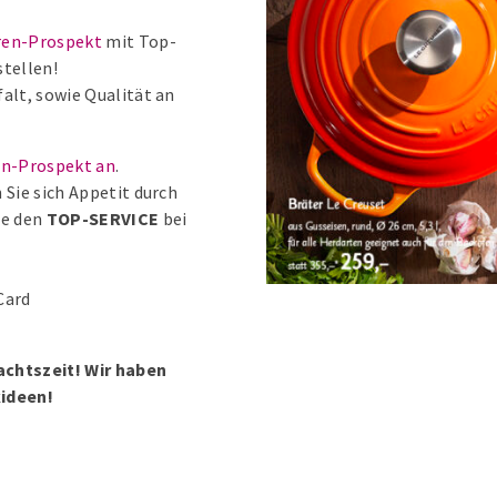
ren-Prospekt
mit Top-
tellen!
alt, sowie Qualität an
en-Prospekt an
.
n Sie sich Appetit durch
ie den
TOP-SERVICE
bei
Card
achtszeit! Wir haben
kideen!