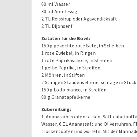
60 ml Wasser
30 ml Apfelessig
2 TL Reissirup oder Agavendicksaft
2 TL Dijonsenf
Zutaten für die Bowl:
150 g gekochte rote Bete, in Scheiben
1 rote Zwiebel, in Ringen
1 rote Paprikaschote, in Streifen
1 gelbe Paprika, in Streifen
2 Möhren, in Stiften
2 Stangen Staudensellerie, schräge in Stüc
150 g Lollo bianco, in Streifen
80 g Granatapfelkerne
Zubereitung:
1. Ananas abtropfen lassen, Saft dabei auf
Wasser, 6 EL Ananassaft und Öl verrühren. F
trockentupfen und würfeln. Mit der Marinad