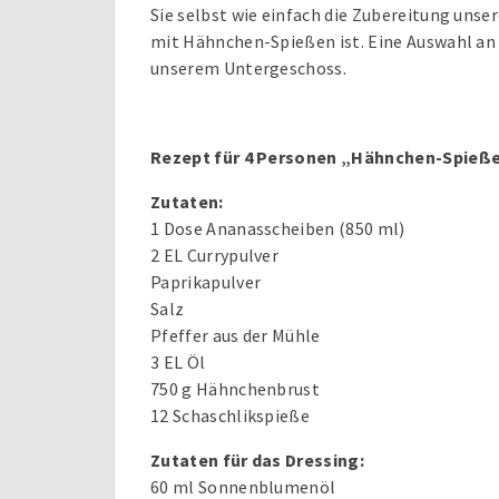
Sie selbst wie einfach die Zubereitung uns
mit Hähnchen-Spießen ist. Eine Auswahl an 
unserem Untergeschoss.
Rezept für 4 Personen „Hähnchen-Spieß
Zutaten:
1 Dose Ananasscheiben (850 ml)
2 EL Currypulver
Paprikapulver
Salz
Pfeffer aus der Mühle
3 EL Öl
750 g Hähnchenbrust
12 Schaschlikspieße
Zutaten für das Dressing:
60 ml Sonnenblumenöl