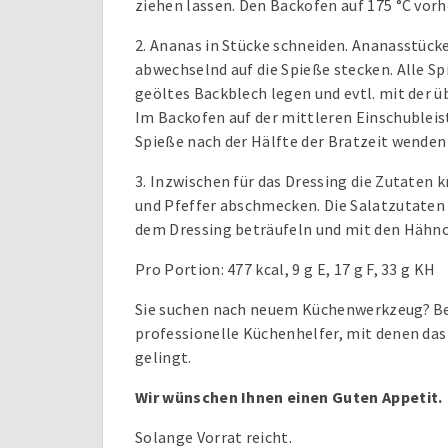
ziehen lassen. Den Backofen auf 175 °C vorh
2. Ananas in Stücke schneiden. Ananasstüc
abwechselnd auf die Spieße stecken. Alle S
geöltes Backblech legen und evtl. mit der ü
Im Backofen auf der mittleren Einschubleist
Spieße nach der Hälfte der Bratzeit wenden 
3. Inzwischen für das Dressing die Zutaten k
und Pfeffer abschmecken. Die Salatzutaten 
dem Dressing beträufeln und mit den Hähnc
Pro Portion: 477 kcal, 9 g E, 17 g F, 33 g KH
Sie suchen nach neuem Küchenwerkzeug? Bei
professionelle Küchenhelfer, mit denen das
gelingt.
Wir wünschen Ihnen einen Guten Appetit.
Solange Vorrat reicht.