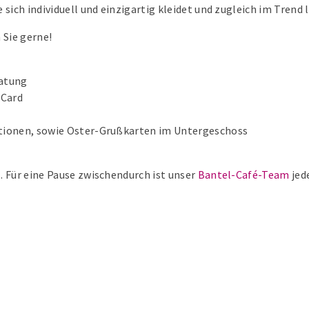
 sich individuell und einzigartig kleidet und zugleich im Trend
 Sie gerne!
ratung
gCard
ationen, sowie Oster-Grußkarten im Untergeschoss
. Für eine Pause zwischendurch ist unser
Bantel-Café-Team
jed