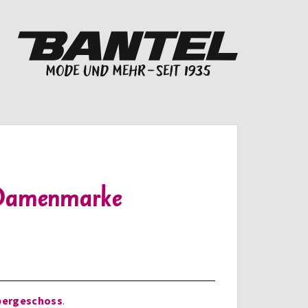
e Damenmarke
bergeschoss
.