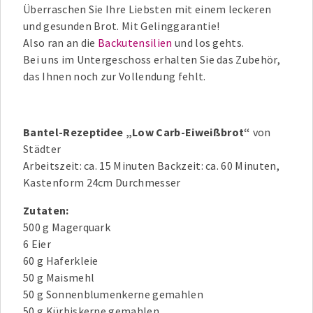
Überraschen Sie Ihre Liebsten mit einem leckeren
und gesunden Brot. Mit Gelinggarantie!
Also ran an die
Backutensilien
und los gehts.
Bei uns im Untergeschoss erhalten Sie das Zubehör,
das Ihnen noch zur Vollendung fehlt.
Bantel-Rezeptidee „Low Carb-Eiweißbrot“
von
Städter
Arbeitszeit: ca. 15 Minuten Backzeit: ca. 60 Minuten,
Kastenform 24cm Durchmesser
Zutaten:
500 g Magerquark
6 Eier
60 g Haferkleie
50 g Maismehl
50 g Sonnenblumenkerne gemahlen
50 g Kürbiskerne gemahlen