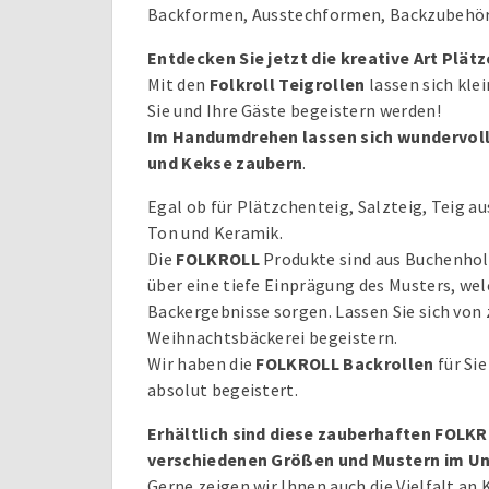
Backformen, Ausstechformen, Backzubehör 
Entdecken Sie jetzt die kreative Art Plät
Mit den
Folkroll
Teigrollen
lassen sich kle
Sie und Ihre Gäste begeistern werden!
Im Handumdrehen lassen sich wundervoll
und Kekse zaubern
.
Egal ob für Plätzchenteig, Salzteig, Teig a
Ton und Keramik.
Die
FOLKROLL
Produkte sind aus Buchenhol
über eine tiefe Einprägung des Musters, wel
Backergebnisse sorgen. Lassen Sie sich von 
Weihnachtsbäckerei begeistern.
Wir haben die
FOLKROLL Backrollen
für Sie
absolut begeistert.
Erhältlich sind diese zauberhaften FOLKR
verschiedenen Größen und Mustern im U
Gerne zeigen wir Ihnen auch die Vielfalt an