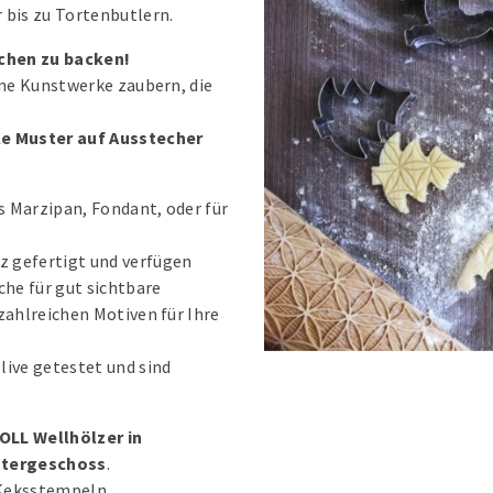
bis zu Tortenbutlern.
zchen zu backen!
ine Kunstwerke zaubern, die
e Muster auf Ausstecher
us Marzipan, Fondant, oder für
z gefertigt und verfügen
che für gut sichtbare
zahlreichen Motiven für Ihre
 live getestet und sind
OLL Wellhölzer in
ntergeschoss
.
 Keksstempeln.