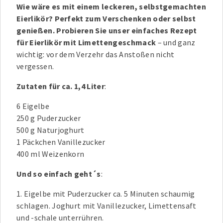
Wie wäre es mit einem leckeren, selbstgemachten
Eierlikör? Perfekt zum Verschenken oder selbst
genießen. Probieren Sie unser einfaches Rezept
für Eierlikör mit Limettengeschmack
– und ganz
wichtig: vor dem Verzehr das Anstoßen nicht
vergessen.
Zutaten für ca. 1,4 Liter
:
6 Eigelbe
250 g Puderzucker
500 g Naturjoghurt
1 Päckchen Vanillezucker
400 ml Weizenkorn
Und so einfach geht´s
:
1. Eigelbe mit Puderzucker ca. 5 Minuten schaumig
schlagen. Joghurt mit Vanillezucker, Limettensaft
und -schale unterrühren.