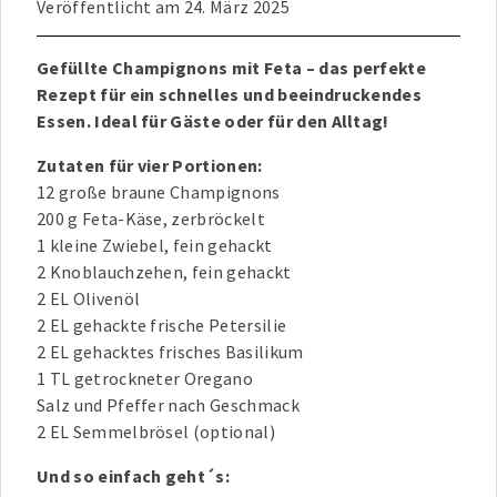
Veröffentlicht am
24. März 2025
Gefüllte Champignons mit Feta – das perfekte
Rezept für ein schnelles und beeindruckendes
Essen. Ideal für Gäste oder für den Alltag!
Zutaten für vier Portionen:
12 große braune Champignons
200 g Feta-Käse, zerbröckelt
1 kleine Zwiebel, fein gehackt
2 Knoblauchzehen, fein gehackt
2 EL Olivenöl
2 EL gehackte frische Petersilie
2 EL gehacktes frisches Basilikum
1 TL getrockneter Oregano
Salz und Pfeffer nach Geschmack
2 EL Semmelbrösel (optional)
Und so einfach geht´s: