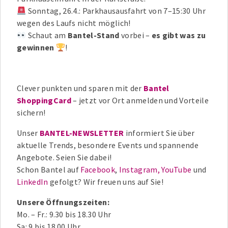
Sonntag, 26.4.: Parkhausausfahrt von 7–15:30 Uhr
wegen des Laufs nicht möglich!
Schaut am
Bantel-Stand
vorbei –
es gibt was zu
gewinnen
!
Clever punkten und sparen mit der
Bantel
ShoppingCard
– jetzt vor Ort anmelden und Vorteile
sichern!
Unser
BANTEL-NEWSLETTER
informiert Sie über
aktuelle Trends, besondere Events und spannende
Angebote. Seien Sie dabei!
Schon Bantel auf
Facebook
,
Instagram,
YouTube
und
LinkedIn
gefolgt? Wir freuen uns auf Sie!
Unsere Öffnungszeiten:
Mo. – Fr.: 9.30 bis 18.30 Uhr
Sa: 9 bis 18.00 Uhr