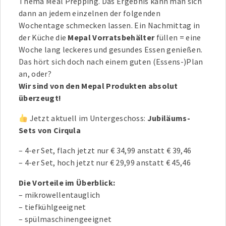
Thema Meal Prepping. Das Ergebnis kann man sich
dann an jedem einzelnen der folgenden
Wochentage schmecken lassen. Ein Nachmittag in
der Küche die
Mepal Vorratsbehälter
füllen = eine
Woche lang leckeres und gesundes Essen genießen.
Das hört sich doch nach einem guten (Essens-)Plan
an, oder?
Wir sind von den Mepal Produkten absolut
überzeugt!
Jetzt aktuell im Untergeschoss:
Jubiläums-
Sets von Cirqula
– 4-er Set, flach jetzt nur € 34,99 anstatt € 39,46
– 4-er Set, hoch jetzt nur € 29,99 anstatt € 45,46
Die Vorteile im Überblick:
– mikrowellentauglich
– tiefkühlgeeignet
– spülmaschinengeeignet