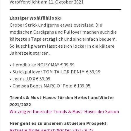
Veröffentlicht am
11. Oktober 2021
Lässiger Wohlfühllook!
Grober Strick und gerne etwas oversized. Die
modischen Cardigans und Pullover machen auch die
kältesten Tage erträglich und sind einfach bequem.
So kuschlig warm lässt es sich locker in die kältere
Jahreszeit starten.
• Hemdbluse NOISY MAY € 39,99
• Strickpullover TOM TAILOR DENIM € 59,99
• Jeans JJXX € 59,99
• Chelsea Boots MARC O`Polo € 139,95
Trends & Must-Haves für den Herbst und Winter
2021/2022
Wir zeigen Ihnen die Trends & Must-Haves der Saison
Hier geht es zu unserem aktuellen Prospekt:
Aktuelle Mode Herbst/Winter 2021/2022