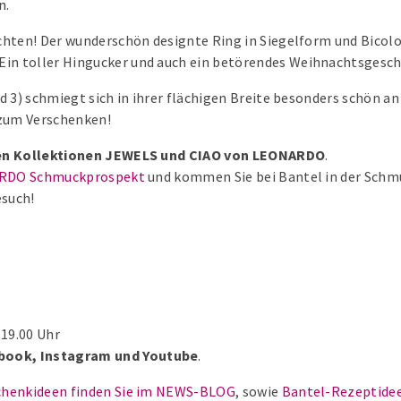
n.
chten! Der wunderschön designte Ring in Siegelform und Bicol
in toller Hingucker und auch ein betörendes Weihnachtsgesch
d 3) schmiegt sich in ihrer flächigen Breite besonders schön an
 zum Verschenken!
 den Kollektionen JEWELS und CIAO von LEONARDO
.
RDO Schmuckprospekt
und kommen Sie bei Bantel in der Schm
esuch!
 19.00 Uhr
book, Instagram und Youtube
.
schenkideen finden Sie im NEWS-BLOG
, sowie
Bantel-Rezeptide