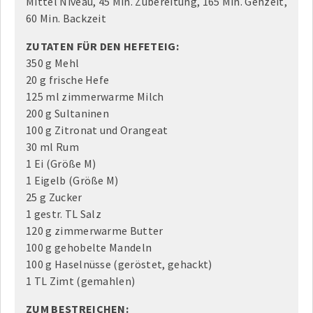
Mittel Niveau, 45 Min. Zubereitung, 165 Min. Gehzeit,
60 Min. Backzeit
ZUTATEN FÜR DEN HEFETEIG:
350 g Mehl
20 g frische Hefe
125 ml zimmerwarme Milch
200 g Sultaninen
100 g Zitronat und Orangeat
30 ml Rum
1 Ei (Größe M)
1 Eigelb (Größe M)
25 g Zucker
1 gestr. TL Salz
120 g zimmerwarme Butter
100 g gehobelte Mandeln
100 g Haselnüsse (geröstet, gehackt)
1 TL Zimt (gemahlen)
ZUM BESTREICHEN: