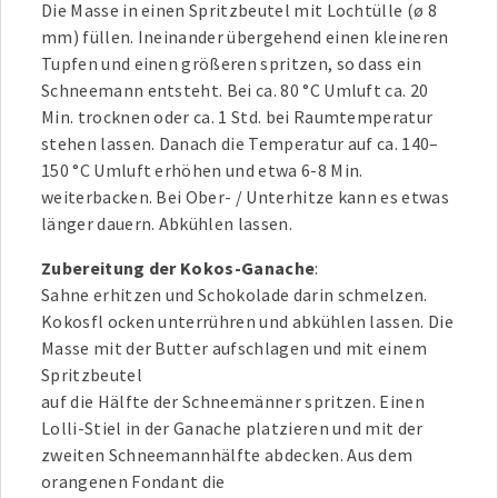
Die Masse in einen Spritzbeutel mit Lochtülle (ø 8
mm) füllen. Ineinander übergehend einen kleineren
Tupfen und einen größeren spritzen, so dass ein
Schneemann entsteht. Bei ca. 80 °C Umluft ca. 20
Min. trocknen oder ca. 1 Std. bei Raumtemperatur
stehen lassen. Danach die Temperatur auf ca. 140–
150 °C Umluft erhöhen und etwa 6-8 Min.
weiterbacken. Bei Ober- / Unterhitze kann es etwas
länger dauern. Abkühlen lassen.
Zubereitung der Kokos-Ganache
:
Sahne erhitzen und Schokolade darin schmelzen.
Kokosfl ocken unterrühren und abkühlen lassen. Die
Masse mit der Butter aufschlagen und mit einem
Spritzbeutel
auf die Hälfte der Schneemänner spritzen. Einen
Lolli-Stiel in der Ganache platzieren und mit der
zweiten Schneemannhälfte abdecken. Aus dem
orangenen Fondant die