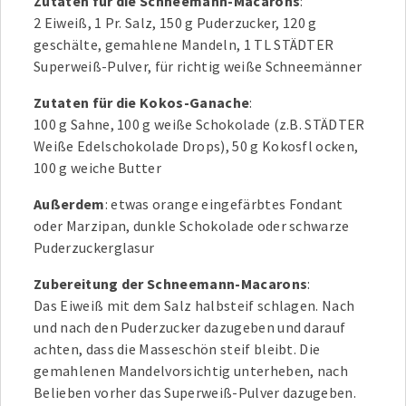
Zutaten für die Schneemann-Macarons
:
2 Eiweiß, 1 Pr. Salz, 150 g Puderzucker, 120 g
geschälte, gemahlene Mandeln, 1 TL STÄDTER
Superweiß-Pulver, für richtig weiße Schneemänner
Zutaten für die Kokos-Ganache
:
100 g Sahne, 100 g weiße Schokolade (z.B. STÄDTER
Weiße Edelschokolade Drops), 50 g Kokosfl ocken,
100 g weiche Butter
Außerdem
: etwas orange eingefärbtes Fondant
oder Marzipan, dunkle Schokolade oder schwarze
Puderzuckerglasur
Zubereitung der Schneemann-Macarons
:
Das Eiweiß mit dem Salz halbsteif schlagen. Nach
und nach den Puderzucker dazugeben und darauf
achten, dass die Masseschön steif bleibt. Die
gemahlenen Mandelvorsichtig unterheben, nach
Belieben vorher das Superweiß-Pulver dazugeben.