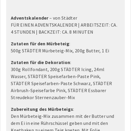
Adventskalender
– von Städter
FÜR EINEN ADVENTSKALENDER | ARBEITSZEIT: CA.
4 STUNDEN | BACKZEIT: CA. 8 MINUTEN
Zutaten für den Mürbeteig
:
500g STÄDTER Mürbeteig-Mix, 200g Butter, 1 Ei
Zutaten für die Dekoration
:
300g Rollfondant, 200g STÄDTER Icing, 24ml
Wasser, STÄDTER Speisefarben-Paste Pink,
STÄDTER Speisefarben-Paste Schwarz, STÄDTER
Airbrush-Speisefarbe Pink, STÄDTER Essbarer
Streudekor Sternenzauber-Mix
Zubereitung des Mürbeteigs
:
Den Mürbeteig-Mix zusammen mit der Butter und
dem Ei in eine Rührschüssel geben und mit den
Knethaken zu einem Teig kneten. Mit Folie