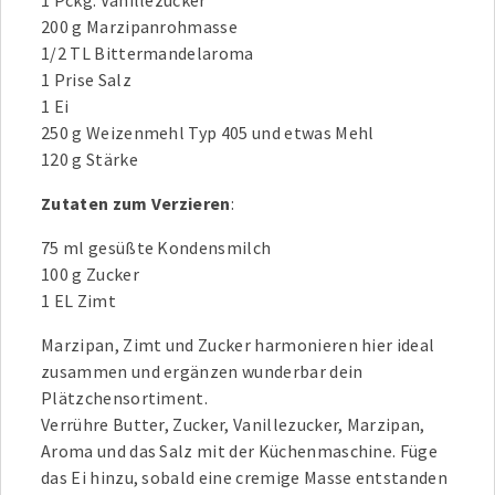
1 Pckg. Vanillezucker
200 g Marzipanrohmasse
1/2 TL Bittermandelaroma
1 Prise Salz
1 Ei
250 g Weizenmehl Typ 405 und etwas Mehl
120 g Stärke
Zutaten zum Verzieren
:
75 ml gesüßte Kondensmilch
100 g Zucker
1 EL Zimt
Marzipan, Zimt und Zucker harmonieren hier ideal
zusammen und ergänzen wunderbar dein
Plätzchensortiment.
Verrühre Butter, Zucker, Vanillezucker, Marzipan,
Aroma und das Salz mit der Küchenmaschine. Füge
das Ei hinzu, sobald eine cremige Masse entstanden