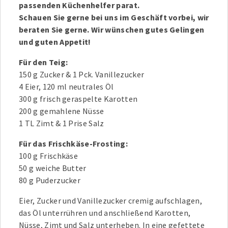
passenden Küchenhelfer parat.
Schauen Sie gerne bei uns im Geschäft vorbei, wir
beraten Sie gerne. Wir wünschen gutes Gelingen
und guten Appetit!
Für den Teig:
150 g Zucker & 1 Pck. Vanillezucker
4 Eier, 120 ml neutrales Öl
300 g frisch geraspelte Karotten
200 g gemahlene Nüsse
1 TL Zimt & 1 Prise Salz
Für das Frischkäse-Frosting:
100 g Frischkäse
50 g weiche Butter
80 g Puderzucker
Eier, Zucker und Vanillezucker cremig aufschlagen,
das Öl unterrühren und anschließend Karotten,
Nüsse, Zimt und Salz unterheben. In eine gefettete