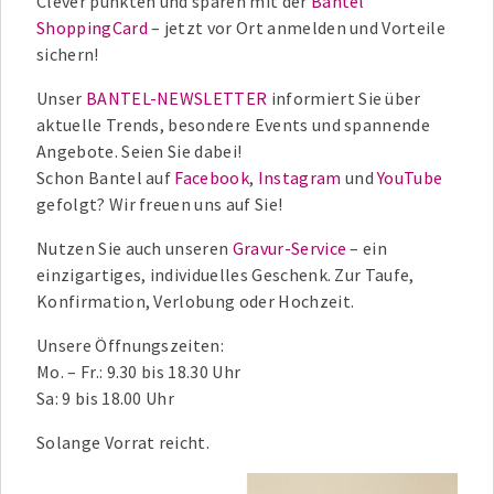
Clever punkten und sparen mit der
Bantel
ShoppingCard
– jetzt vor Ort anmelden und Vorteile
sichern!
Unser
BANTEL-NEWSLETTER
informiert Sie über
aktuelle Trends, besondere Events und spannende
Angebote. Seien Sie dabei!
Schon Bantel auf
Facebook
,
Instagram
und
YouTube
gefolgt? Wir freuen uns auf Sie!
Nutzen Sie auch unseren
Gravur-Service
– ein
einzigartiges, individuelles Geschenk. Zur Taufe,
Konfirmation, Verlobung oder Hochzeit.
Unsere Öffnungszeiten:
Mo. – Fr.: 9.30 bis 18.30 Uhr
Sa: 9 bis 18.00 Uhr
Solange Vorrat reicht.