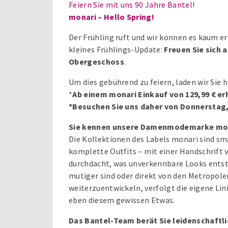
Feiern Sie mit uns 90 Jahre Bantel!
monari – Hello Spring!
Der Frühling ruft und wir können es kaum 
kleines Frühlings-Update:
Freuen Sie sich 
Obergeschoss
.
Um dies gebührend zu feiern, laden wir Sie 
*
Ab einem monari Einkauf von 129,99 € er
*Besuchen Sie uns daher von Donnerstag, 
Sie kennen unsere Damenmodemarke mon
Die Kollektionen des Labels monari sind sma
komplette Outfits – mit einer Handschrift v
durchdacht, was unverkennbare Looks entsteh
mutiger sind oder direkt von den Metropolen 
weiterzuentwickeln, verfolgt die eigene Li
eben diesem gewissen Etwas.
Das Bantel-Team berät Sie leidenschaftli