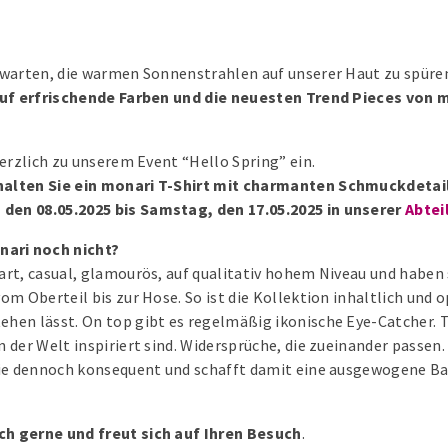
erwarten, die warmen Sonnenstrahlen auf unserer Haut zu spür
auf erfrischende Farben und die neuesten Trend Pieces von 
herzlich zu unserem Event “Hello Spring” ein.
halten Sie ein monari T-Shirt mit charmanten Schmuckdetai
den 08.05.2025 bis Samstag, den 17.05.2025 in unserer
Abte
ari noch nicht?
rt, casual, glamourös, auf qualitativ hohem Niveau und haben 
om Oberteil bis zur Hose. So ist die Kollektion inhaltlich und 
en lässt. On top gibt es regelmäßig ikonische Eye-Catcher. Tei
der Welt inspiriert sind. Widersprüche, die zueinander passen. 
nie dennoch konsequent und schafft damit eine ausgewogene Ba
ch gerne und freut sich auf Ihren Besuch
.