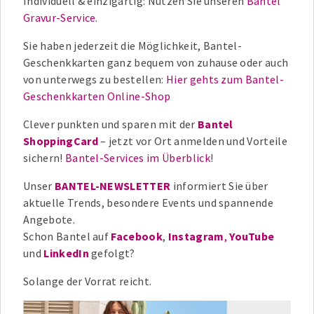
Individuell & einzigartig: Nutzen Sie unseren
Bantel
Gravur-Service
.
Sie haben jederzeit die Möglichkeit, Bantel-
Geschenkkarten ganz bequem von zuhause oder auch
von unterwegs zu bestellen:
Hier gehts zum Bantel-
Geschenkkarten Online-Shop
Clever punkten und sparen mit der
Bantel
ShoppingCard
– jetzt vor Ort anmelden und Vorteile
sichern!
Bantel-Services im Überblick
!
Unser
BANTEL-NEWSLETTER
informiert Sie über
aktuelle Trends, besondere Events und spannende
Angebote.
Schon Bantel auf
Facebook
,
Instagram
,
YouTube
und
LinkedIn
gefolgt?
Solange der Vorrat reicht.