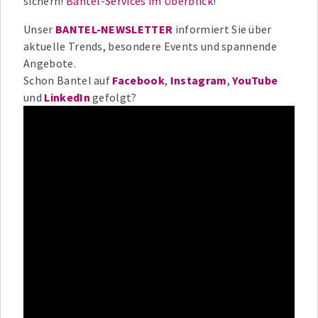
sichern!
Bantel-Services im Überblick
!
Unser
BANTEL-NEWSLETTER
informiert Sie über
aktuelle Trends, besondere Events und spannende
Angebote.
Schon Bantel auf
Facebook
,
Instagram
,
YouTube
und
LinkedIn
gefolgt?