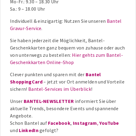
Mo-Fr.: 9.30 – 18.30 Uhr
Sa.: 9 – 18.00 Uhr
Individuell & einzigartig: Nutzen Sie unseren
Bantel
Gravur-Service
.
Sie haben jederzeit die Möglichkeit, Bantel-
Geschenkkarten ganz bequem von zuhause oder auch
von unterwegs zu bestellen:
Hier gehts zum Bantel-
Geschenkkarten Online-Shop
Clever punkten und sparen mit der
Bantel
ShoppingCard
– jetzt vor Ort anmelden und Vorteile
sichern!
Bantel-Services im Überblick
!
Unser
BANTEL-NEWSLETTER
informiert Sie über
aktuelle Trends, besondere Events und spannende
Angebote.
Schon Bantel auf
Facebook
,
Instagram
,
YouTube
und
LinkedIn
gefolgt?